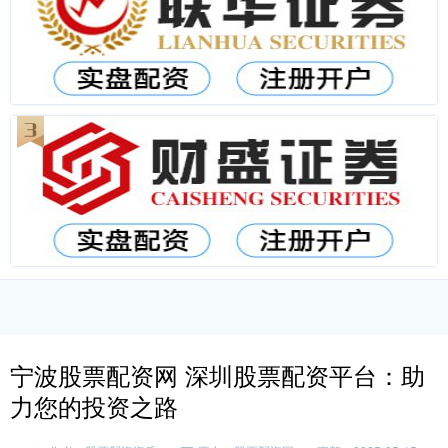
宁波股票配资网 深圳股票配资平台：助
力您的投资之路