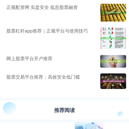
正规配资网 实盘安全 低息股票融资
股票杠杆app推荐｜正规平台与使用技巧
网上股票平台开户推荐
股票交易平台推荐：高效安全低门槛
推荐阅读