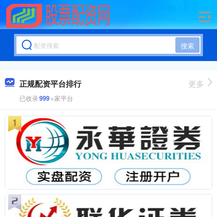
搜索
正规配资平台排行
更多
已收录
999
+家平台