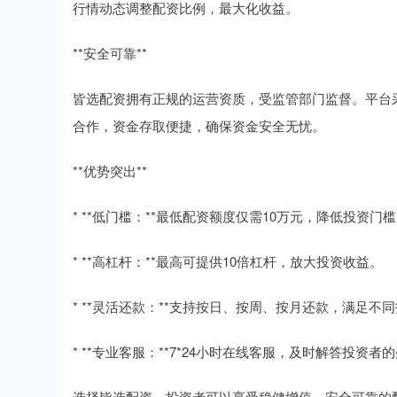
行情动态调整配资比例，最大化收益。
**安全可靠**
皆选配资拥有正规的运营资质，受监管部门监督。平台
合作，资金存取便捷，确保资金安全无忧。
**优势突出**
* **低门槛：**最低配资额度仅需10万元，降低投资门
* **高杠杆：**最高可提供10倍杠杆，放大投资收益。
* **灵活还款：**支持按日、按周、按月还款，满足不
* **专业客服：**7*24小时在线客服，及时解答投资者
选择皆选配资，投资者可以享受稳健增值、安全可靠的