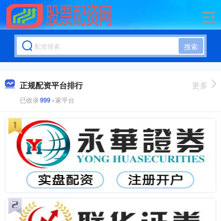
搜索
正规配资平台排行
更多
已收录
999
+家平台