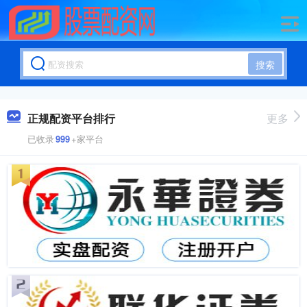
搜索
正规配资平台排行
更多
已收录
999
+家平台