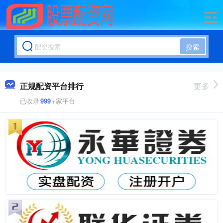
搜索
正规配资平台排行
更多
已收录
999
+家平台