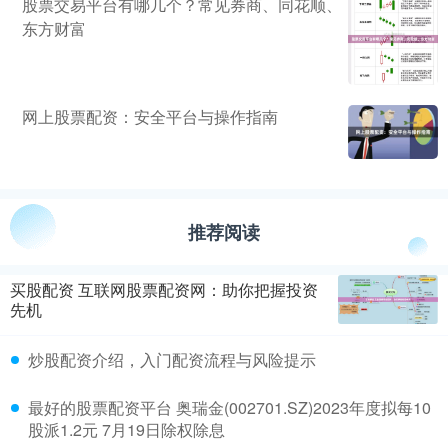
股票交易平台有哪几个？常见券商、同花顺、
东方财富
网上股票配资：安全平台与操作指南
推荐阅读
买股配资 互联网股票配资网：助你把握投资
先机
炒股配资介绍，入门配资流程与风险提示
最好的股票配资平台 奥瑞金(002701.SZ)2023年度拟每10
股派1.2元 7月19日除权除息