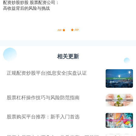
配资炒股炒股 股票配资公司：
高收益背后的风险与挑战
相关更新
正规配资炒股平台|低息安全|实盘认证
股票杠杆操作技巧与风险防范指南
股票购买平台推荐：新手入门首选