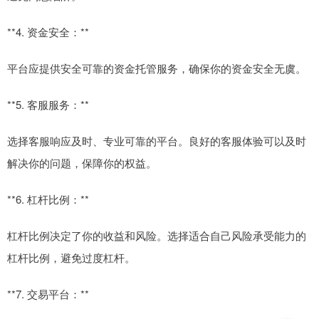
**4. 资金安全：**
平台应提供安全可靠的资金托管服务，确保你的资金安全无虞。
**5. 客服服务：**
选择客服响应及时、专业可靠的平台。良好的客服体验可以及时
解决你的问题，保障你的权益。
**6. 杠杆比例：**
杠杆比例决定了你的收益和风险。选择适合自己风险承受能力的
杠杆比例，避免过度杠杆。
**7. 交易平台：**