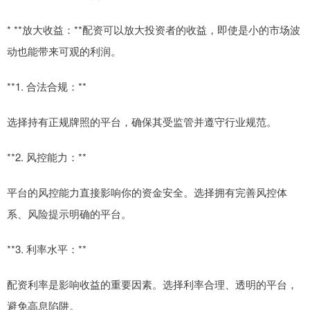
* **放大收益：**配资可以放大投资者的收益，即使是小的市场波
动也能带来可观的利润。
**1. 合法合规：**
选择持有正规牌照的平台，确保其受监管并遵守行业规范。
**2. 风控能力：**
平台的风控能力直接影响你的资金安全。选择拥有完善风控体
系、风险提示明确的平台。
**3. 利率水平：**
配资利率是影响收益的重要因素。选择利率合理、透明的平台，
避免高息陷阱。