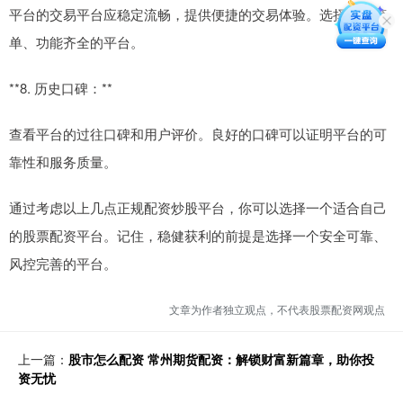
平台的交易平台应稳定流畅，提供便捷的交易体验。选择操作简
单、功能齐全的平台。
**8. 历史口碑：**
查看平台的过往口碑和用户评价。良好的口碑可以证明平台的可
靠性和服务质量。
通过考虑以上几点正规配资炒股平台，你可以选择一个适合自己
的股票配资平台。记住，稳健获利的前提是选择一个安全可靠、
风控完善的平台。
文章为作者独立观点，不代表股票配资网观点
上一篇：
股市怎么配资 常州期货配资：解锁财富新篇章，助你投
资无忧