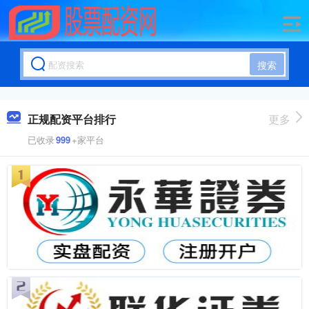
搜索
正规配资平台排行
更多
已收录
999
+家平台