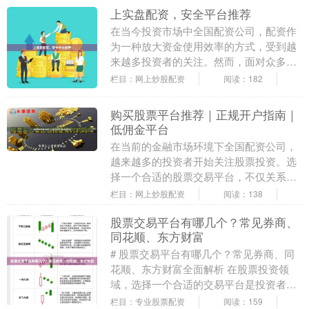
上实盘配资，安全平台推荐
在当今投资市场中全国配资公司，配资作
为一种放大资金使用效率的方式，受到越
来越多投资者的关注。然而，面对众多配
资平台，如何选择一家**上实盘配资**的
栏目：网上炒股配资
阅读：182
安全平台，成....
购买股票平台推荐｜正规开户指南｜
低佣金平台
在当前的金融市场环境下全国配资公司，
越来越多的投资者开始关注股票投资。选
择一个合适的股票交易平台，不仅关系到
交易成本，更直接影响投资体验和资金安
栏目：网上炒股配资
阅读：138
全。本文将为您提....
股票交易平台有哪几个？常见券商、
同花顺、东方财富
# 股票交易平台有哪几个？常见券商、同
花顺、东方财富全面解析 在股票投资领
域，选择一个合适的交易平台是投资者进
入市场的第一步。面对市场上众多的选
栏目：专业股票配资
阅读：159