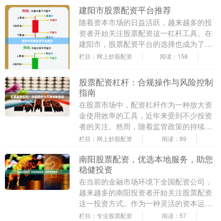
建阳市股票配资平台推荐
随着资本市场的日益活跃，越来越多的投
资者开始关注股票配资这一杠杆工具。在
建阳市，股票配资平台的选择也成为了许
多股民关注的焦点。本文将为您详细解析
栏目：网上炒股配资
阅读：158
建阳市股票配资平....
股票配资杠杆：合规操作与风险控制
指南
在股票市场中，配资杠杆作为一种放大资
金使用效率的工具，近年来受到不少投资
者的关注。然而，随着监管政策的持续收
紧，如何合规使用配资杠杆，并有效控制
栏目：网上炒股配资
阅读：89
风险，成为投资者....
南阳股票配资，优选本地服务，助您
稳健投资
在当前的金融市场环境下全国配资公司，
越来越多的南阳投资者开始关注股票配资
这一投资方式。作为一种灵活的资本运作
工具，股票配资能够帮助投资者在自身资
栏目：专业股票配资
阅读：57