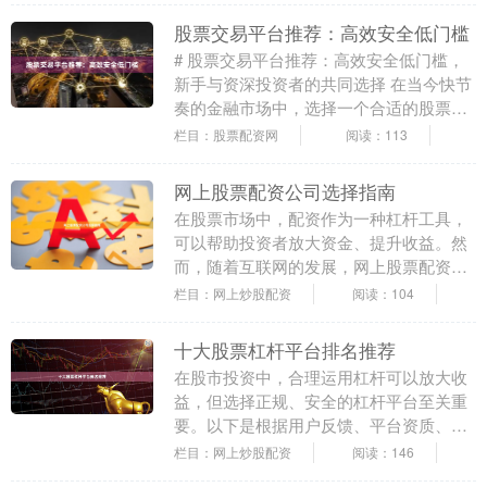
择，许多新手投资....
股票交易平台推荐：高效安全低门槛
# 股票交易平台推荐：高效安全低门槛，
新手与资深投资者的共同选择 在当今快节
奏的金融市场中，选择一个合适的股票交
易平台，是每一位投资者开启财富增值之
栏目：股票配资网
阅读：113
路的第一步。....
网上股票配资公司选择指南
在股票市场中，配资作为一种杠杆工具，
可以帮助投资者放大资金、提升收益。然
而，随着互联网的发展，网上股票配资公
司层出不穷，如何选择一家正规、安全、
栏目：网上炒股配资
阅读：104
透明的配资平台，....
十大股票杠杆平台排名推荐
在股市投资中，合理运用杠杆可以放大收
益，但选择正规、安全的杠杆平台至关重
要。以下是根据用户反馈、平台资质、交
易体验及风控能力综合评选的十大股票杠
栏目：网上炒股配资
阅读：146
杆平台排名，供投....