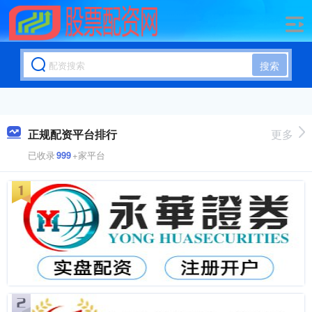
搜索
正规配资平台排行
更多
已收录
999
+家平台