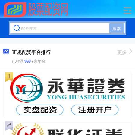
搜索
正规配资平台排行
更多
已收录
999
+家平台