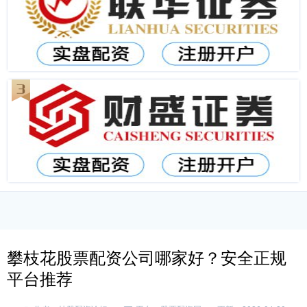
攀枝花股票配资公司哪家好？安全正规
平台推荐