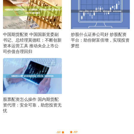
中国期货配资 中国国新党委副
炒股什么证券公司好 炒股配资
书记、总经理莫德旺：不断创新
平台：助你财富倍增，实现投资
资本运营工具 推动央企上市公
梦想
司价值合理回归
股票配资怎么操作 国内期货配
资代理：安全可靠，助您投资无
忧