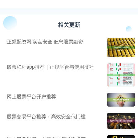
相关更新
正规配资网 实盘安全 低息股票融资
股票杠杆app推荐｜正规平台与使用技巧
网上股票平台开户推荐
股票交易平台推荐：高效安全低门槛