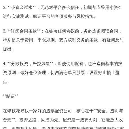
2. **小资金试水**：无论对平台多么信任，初期都应采用小资金
进行实战测试，验证平台的各项服务与风控措施。
3. **详阅合同条款**：在签署任何协议前，务必逐条阅读合同，
特别是关于费用、平仓规则、双方权利义务的条款，有疑问及时
提出。
4. **分散投资，严控风险**：即使使用配资，也应遵循基本的投
资原则，做好仓位管理，切勿满仓单只股票，设置好止损止盈
点。
**结语**
在攀枝花寻找一家好的股票配资公司，核心在于**安全、透明与
合规**。投资之路，风控为先。配资是一把双刃剑，它能放大收
益，更能放大风险。希望本文的指南能帮助攀枝花的投资者们擦