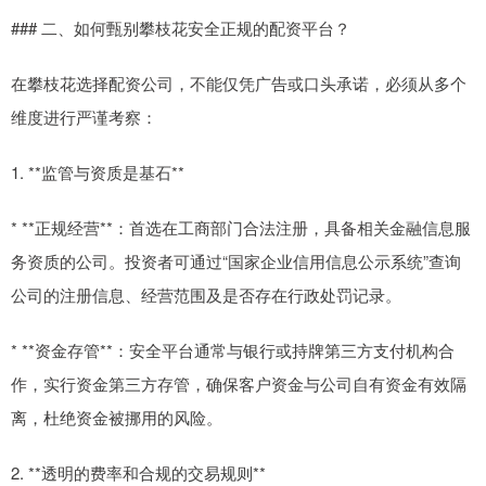
### 二、如何甄别攀枝花安全正规的配资平台？
在攀枝花选择配资公司，不能仅凭广告或口头承诺，必须从多个
维度进行严谨考察：
1. **监管与资质是基石**
* **正规经营**：首选在工商部门合法注册，具备相关金融信息服
务资质的公司。投资者可通过“国家企业信用信息公示系统”查询
公司的注册信息、经营范围及是否存在行政处罚记录。
* **资金存管**：安全平台通常与银行或持牌第三方支付机构合
作，实行资金第三方存管，确保客户资金与公司自有资金有效隔
离，杜绝资金被挪用的风险。
2. **透明的费率和合规的交易规则**