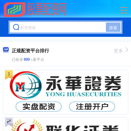
搜索
正规配资平台排行
更多
已收录
999
+家平台