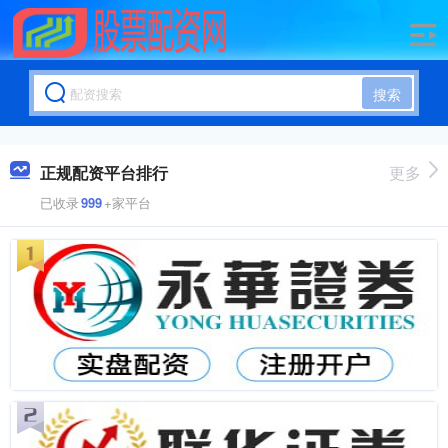
搜索
正规配资平台排行
更多
已收录
999
+家平台