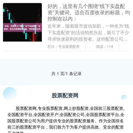
好的，这里有几个围绕“线下实盘配
资”关键词、适合百度收录的标题，均
控制在以内：
近年来，随着股市波动加剧，一种名为“线
下实盘配资”的活动悄然兴起，吸引了不少
寻求快速获利的投资者。这些配资公司通
常打着“低门槛、高杠杆、实盘交易”的旗
栏目：专业股票配资
阅读：114
号，承诺提....
共 1 页/1 条记录
股票配资网
股票配资网,专业股票配资,网上炒股配资,全国前三股票配资,
全国配资平台,全国配资开户,全国配资公司,全国股票配资平台,全
国股票配资公司为用户提供专业的股票配资服务。作为全国排名
前三的股票配资平台，我们致力于为客户提供高效、安全的配资