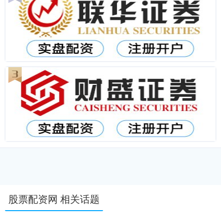
股票配资网 相关话题