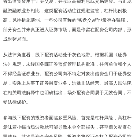
者出借资金用于证券交易，并收取高额利息或交易佣金。与正规
融资融券业务相比，这类配资活动往往规避监管，杠杆比例极
高，风控措施薄弱。一些公司宣称的“实盘交易”也常存在猫腻，
部分资金并未真正进入证券市场，而是停留在配资公司内部，形
成对赌局面。
从法律角度看，线下配资活动处于灰色地带。根据我国《证券
法》规定，未经国务院证券监督管理机构批准，任何单位和个人
不得经营证券业务。配资公司向不特定对象出借资金用于证券交
易，实质上从事了证券融资业务，涉嫌非法经营。最高人民法院
在相关司法解释中也明确指出，场外配资合同属于无效合同，不
受法律保护。
参与线下配资的投资者面临多重风险。首先是杠杆风险，高杠杆
意味着小幅市场波动就可能导致本金全部损失，甚至倒欠配资公
司债务。其次是资金安全风险，投资者将保证金打入配资公司控