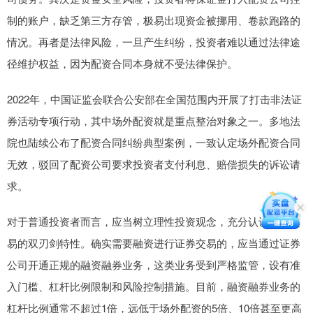
制的账户，缺乏第三方存管，极易出现资金被挪用、卷款跑路的
情况。再者是法律风险，一旦产生纠纷，投资者难以通过法律途
径维护权益，因为配资合同本身就不受法律保护。
2022年，中国证监会联合公安部在全国范围内开展了打击非法证
券活动专项行动，其中场外配资就是重点整治对象之一。多地法
院也陆续公布了配资合同纠纷典型案例，一致认定场外配资合同
无效，驳回了配资公司要求投资者支付利息、赔偿损失的诉讼请
求。
对于普通投资者而言，应当树立理性投资观念，充分认识杠杆交
易的双刃剑特性。确实需要融资进行证券交易的，应当通过证券
公司开通正规的融资融券业务，这类业务受到严格监管，设有准
入门槛、杠杆比例限制和风险控制措施。目前，融资融券业务的
杠杆比例通常不超过1倍，远低于场外配资的5倍、10倍甚至更高