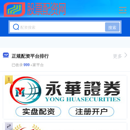
搜索
正规配资平台排行
更多
已收录
999
+家平台