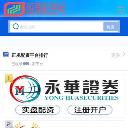
搜索
正规配资平台排行
更多
已收录
999
+家平台