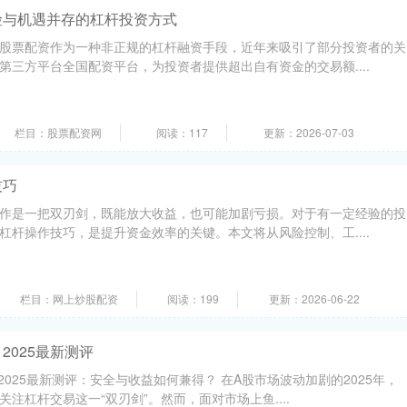
险与机遇并存的杠杆投资方式
股票配资作为一种非正规的杠杆融资手段，近年来吸引了部分投资者的关
第三方平台全国配资平台，为投资者提供超出自有资金的交易额....
栏目：股票配资网
阅读：117
更新：2026-07-03
技巧
作是一把双刃剑，既能放大收益，也可能加剧亏损。对于有一定经验的投
杠杆操作技巧，是提升资金效率的关键。本文将从风险控制、工....
栏目：网上炒股配资
阅读：199
更新：2026-06-22
2025最新测评
2025最新测评：安全与收益如何兼得？ 在A股市场波动加剧的2025年，
注杠杆交易这一“双刃剑”。然而，面对市场上鱼....