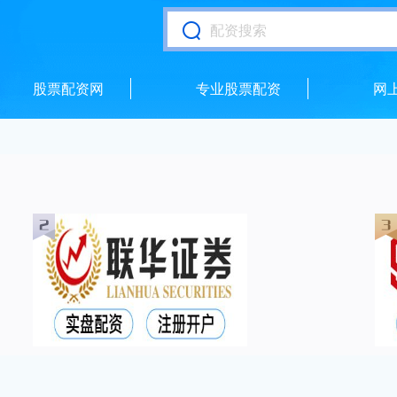
股票配资网
专业股票配资
网