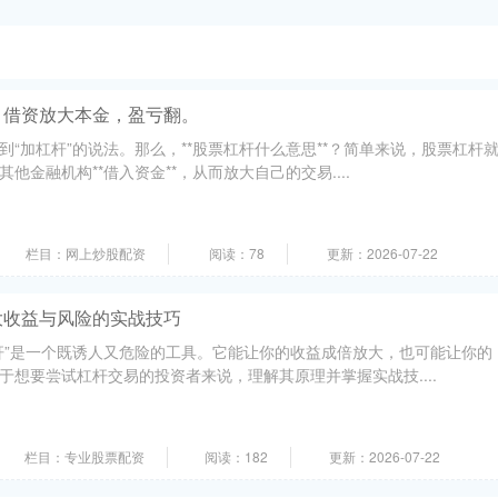
：借资放大本金，盈亏翻。
到“加杠杆”的说法。那么，**股票杠杆什么意思**？简单来说，股票杠杆
他金融机构**借入资金**，从而放大自己的交易....
栏目：网上炒股配资
阅读：78
更新：2026-07-22
大收益与风险的实战技巧
杆”是一个既诱人又危险的工具。它能让你的收益成倍放大，也可能让你的
于想要尝试杠杆交易的投资者来说，理解其原理并掌握实战技....
栏目：专业股票配资
阅读：182
更新：2026-07-22