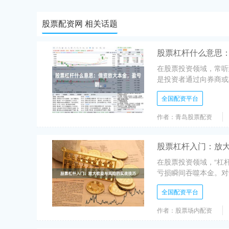
股票配资网 相关话题
股票杠杆什么意思
在股票投资领域，常听
是投资者通过向券商或其
全国配资平台
作者：青岛股票配资
股票杠杆入门：放
在股票投资领域，“杠
亏损瞬间吞噬本金。对
全国配资平台
作者：股票场内配资