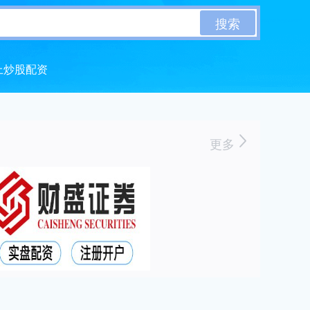
搜索
上炒股配资
更多