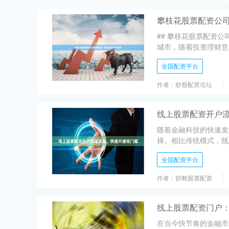
攀枝花股票配资公
## 攀枝花股票配资
城市，随着投资理财意
全国配资平台
作者：炒股配资论坛
线上股票配资开户
随着金融科技的快速发
择。相比传统模式，线
全国配资平台
作者：邯郸股票配资
线上股票配资门户
在当今快节奏的金融市