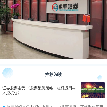
推荐阅读
证券股票走势 《股票配资策略：杠杆运用与
风控核心》
​股票配资入门 配资炒股网：助力股市投资，实现财富梦想