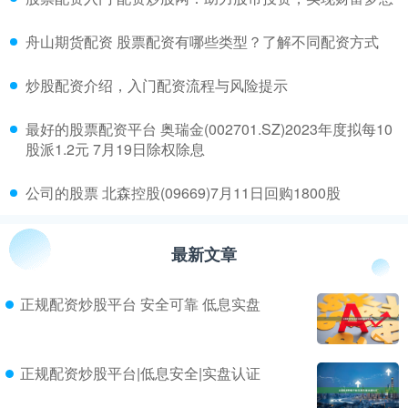
​舟山期货配资 股票配资有哪些类型？了解不同配资方式
​炒股配资介绍，入门配资流程与风险提示
​最好的股票配资平台 奥瑞金(002701.SZ)2023年度拟每10
股派1.2元 7月19日除权除息
​公司的股票 北森控股(09669)7月11日回购1800股
最新文章
正规配资炒股平台 安全可靠 低息实盘
正规配资炒股平台|低息安全|实盘认证