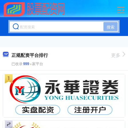
搜索
正规配资平台排行
更多
已收录
999
+家平台