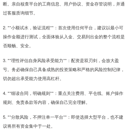
断。亲自核查平台的工商信息、用户协议、资金存管说明，并通
过客服质询细节。
2. **小额试水，验证流程**：首次使用任何平台，建议以最小可
操作金额进行测试，全面体验从入金、交易到出金的整个流程是
否顺畅、安全。
3. **理性评估自身风险承受能力**：配资是双刃剑，会放大盈
亏。务必确保自己具备成熟的投资策略和严格的风险控制纪律，
切勿超出承受能力使用高杠杆。
4. **细读合同，明确规则**：重点关注费用、平仓线、账户操作
规则、免责条款等内容，确保自己完全理解。
5. **分散风险，不押注单一平台**：即使选择大型平台，也不建
议将所有资金集中于一处。