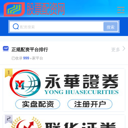
搜索
正规配资平台排行
更多
已收录
999
+家平台