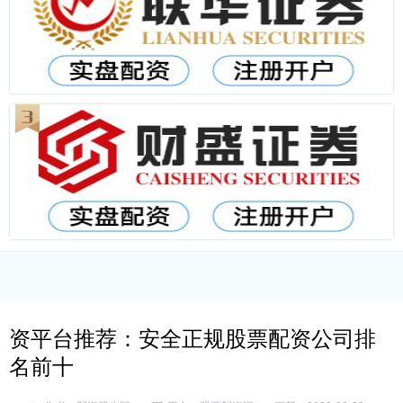
资平台推荐：安全正规股票配资公司排
名前十