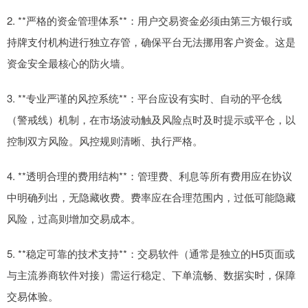
2. **严格的资金管理体系**：用户交易资金必须由第三方银行或
持牌支付机构进行独立存管，确保平台无法挪用客户资金。这是
资金安全最核心的防火墙。
3. **专业严谨的风控系统**：平台应设有实时、自动的平仓线
（警戒线）机制，在市场波动触及风险点时及时提示或平仓，以
控制双方风险。风控规则清晰、执行严格。
4. **透明合理的费用结构**：管理费、利息等所有费用应在协议
中明确列出，无隐藏收费。费率应在合理范围内，过低可能隐藏
风险，过高则增加交易成本。
5. **稳定可靠的技术支持**：交易软件（通常是独立的H5页面或
与主流券商软件对接）需运行稳定、下单流畅、数据实时，保障
交易体验。