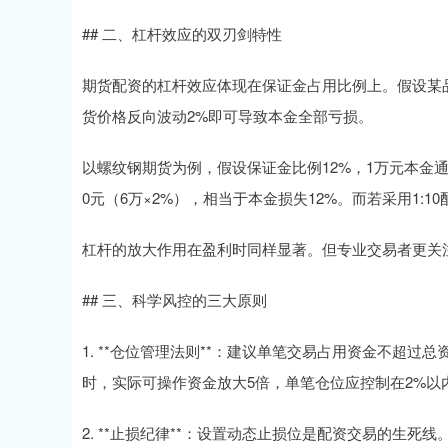
## 二、杠杆效应的双刃剑特性
期货配资的杠杆效应体现在保证金占用比例上。假设某品种
货价格反向波动2%即可导致本金全部亏损。
以螺纹钢期货为例，假设保证金比例12%，1万元本金通
0元（6万×2%），相当于本金损失12%。而若采用1:1
杠杆的放大作用在盈利时同样显著。但专业交易者更关
## 三、科学风控的三大原则
1. **仓位管理法则**：建议单笔交易占用资金不超过
时，实际可操作资金放大5倍，单笔仓位应控制在2%以内
2. **止损纪律**：设置动态止损位是配资交易的生死