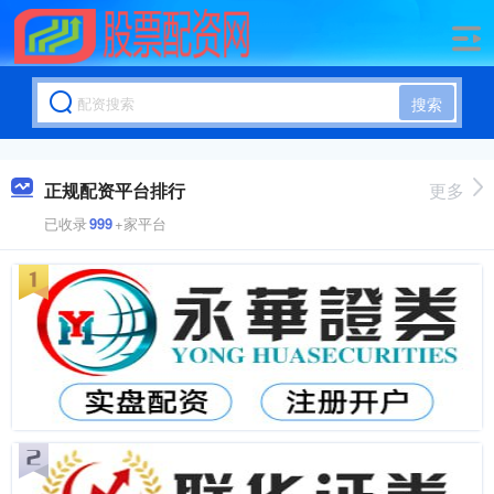
搜索
正规配资平台排行
更多
已收录
999
+家平台