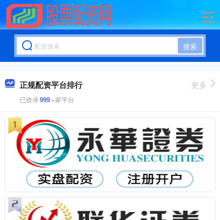
搜索
正规配资平台排行
更多
已收录
999
+家平台