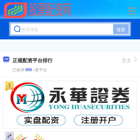
搜索
正规配资平台排行
更多
已收录
999
+家平台