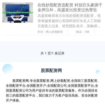
在线炒股配资选配资 科技巨头豪掷千
金押注AI，高盛发出投资过热警告
高盛策略师表示在线炒股配资选配资，投
资者越来越担心美国科技巨头在人工智能
方面投入过多。研究团队表示，策略师们
称之为“超大规模”的公司，包括亚马逊
栏目：网上炒股配资
阅读：198
(AMZN.US....
共 1 页/1 条记录
股票配资网
股票配资网,专业股票配资,网上炒股配资,全国前三股票配资,
全国配资平台,全国配资开户,全国配资公司,全国股票配资平台,全
国股票配资公司为用户提供专业的股票配资服务。作为全国排名
前三的股票配资平台，我们致力于为客户提供高效、安全的配资
开户体验。