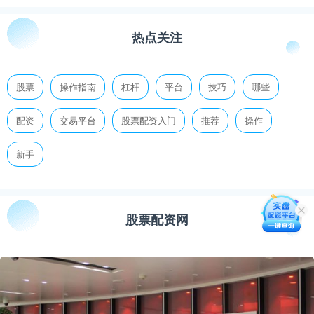
热点关注
股票
操作指南
杠杆
平台
技巧
哪些
配资
交易平台
股票配资入门
推荐
操作
新手
股票配资网