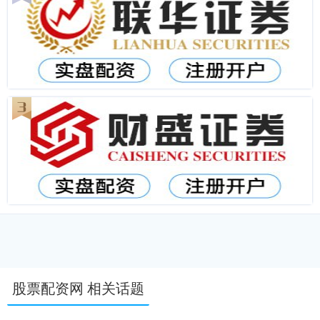
股票配资网 相关话题