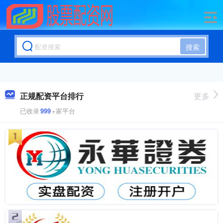
搜索
正规配资平台排行
更多
已收录
999
+家平台