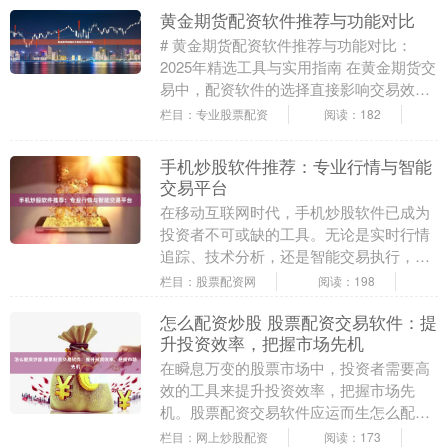
黄金期货配资软件推荐与功能对比
# 黄金期货配资软件推荐与功能对比：
2025年精选工具与实用指南 在黄金期货交
易中，配资软件的选择直接影响交易效率
与资金安全。随着市场需求的增长，市面
栏目：专业股票配资
阅读：182
上涌现出多....
手机炒股软件推荐：专业行情与智能
交易平台
在移动互联网时代，手机炒股软件已成为
投资者不可或缺的工具。无论是实时行情
追踪、技术分析，还是智能交易执行，一
款优秀的手机炒股软件能够显著提升投资
栏目：股票配资网
阅读：198
效率和决策质量。....
怎么配资炒股 股票配资交易软件：提
升投资效率，把握市场先机
在瞬息万变的股票市场中，投资者需要高
效的工具来提升投资效率，把握市场先
机。股票配资交易软件应运而生怎么配资
炒股，为投资者提供了强大的功能和优
栏目：网上炒股配资
阅读：173