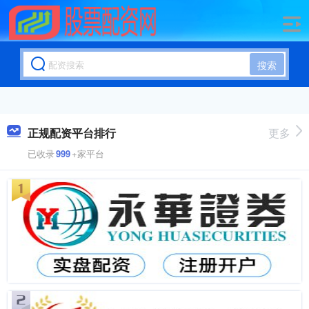
搜索
正规配资平台排行
更多
已收录
999
+家平台