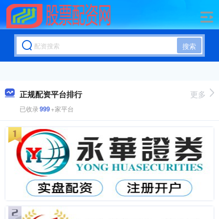
搜索
正规配资平台排行
更多
已收录
999
+家平台