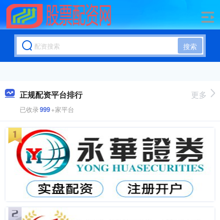
搜索
正规配资平台排行
更多
已收录
999
+家平台