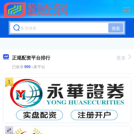
搜索
正规配资平台排行
更多
已收录
999
+家平台