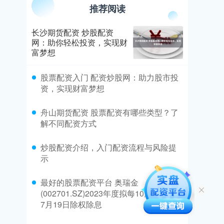
推荐阅读
长沙期货配资 炒股配资
网：助你轻松投资，实现财
富梦想
​股票配资入门 配资炒股网：助力股市投
资，实现财富梦想
​舟山期货配资 股票配资有哪些类型？了
解不同配资方式
​炒股配资介绍，入门配资流程与风险提
示
​最好的股票配资平台 奥瑞金
(002701.SZ)2023年度拟每10股派1.2元
7月19日除权除息