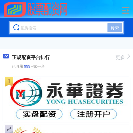
搜索
正规配资平台排行
更多
已收录
999
+家平台