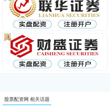
股票配资网 相关话题