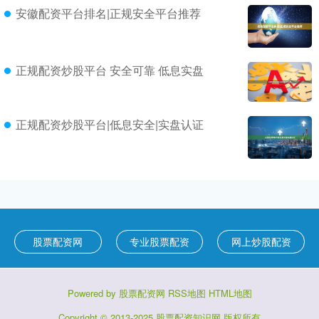
安徽配资平台排名|正规安全平台推荐
正规配资炒股平台 安全可靠 低息实盘
正规配资炒股平台|低息安全|实盘认证
股票配资网
专业股票配资
网上炒股配资
Powered by
股票配资网
RSS地图
HTML地图
Copyright
© 2013-2025
股票配资知识网
版权所有