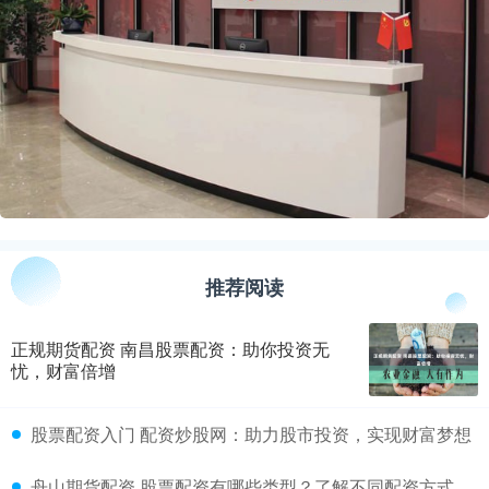
推荐阅读
正规期货配资 南昌股票配资：助你投资无
忧，财富倍增
​股票配资入门 配资炒股网：助力股市投资，实现财富梦想
​舟山期货配资 股票配资有哪些类型？了解不同配资方式