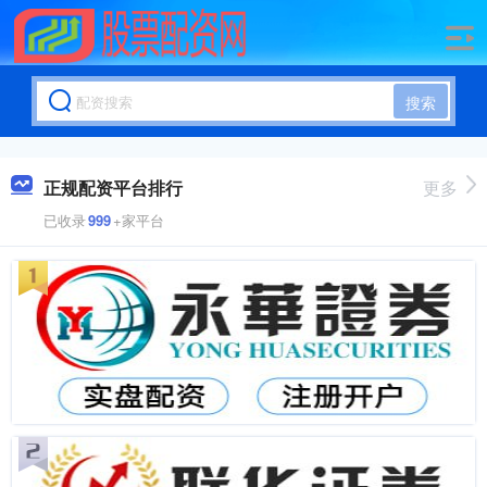
搜索
正规配资平台排行
更多
已收录
999
+家平台