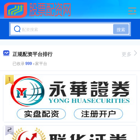
搜索
正规配资平台排行
更多
已收录
999
+家平台