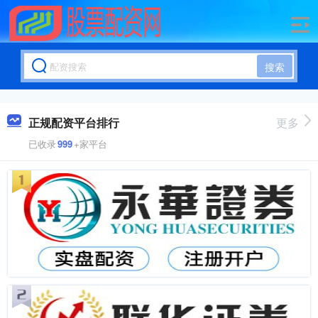
搜索
正规配资平台排行
更多
已收录
999
+家平台