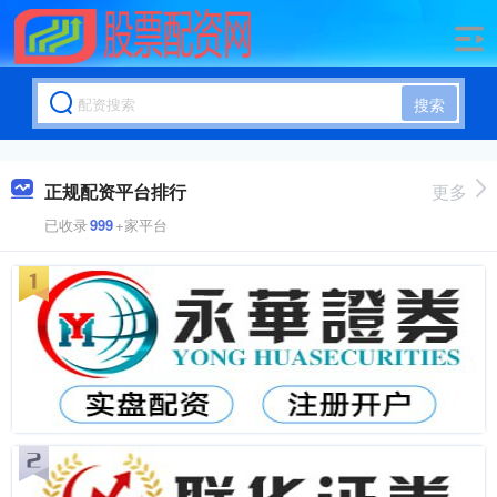
搜索
正规配资平台排行
更多
已收录
999
+家平台