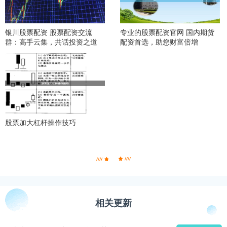
银川股票配资 股票配资交流
专业的股票配资官网 国内期货
群：高手云集，共话投资之道
配资首选，助您财富倍增
股票加大杠杆操作技巧
相关更新