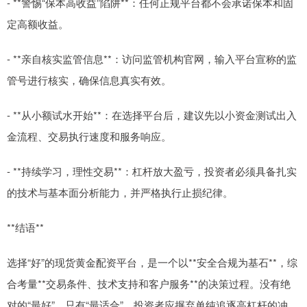
- **警惕“保本高收益”陷阱**：任何正规平台都不会承诺保本和固
定高额收益。
- **亲自核实监管信息**：访问监管机构官网，输入平台宣称的监
管号进行核实，确保信息真实有效。
- **从小额试水开始**：在选择平台后，建议先以小资金测试出入
金流程、交易执行速度和服务响应。
- **持续学习，理性交易**：杠杆放大盈亏，投资者必须具备扎实
的技术与基本面分析能力，并严格执行止损纪律。
**结语**
选择“好”的现货黄金配资平台，是一个以**安全合规为基石**，综
合考量**交易条件、技术支持和客户服务**的决策过程。没有绝
对的“最好”，只有“最适合”。投资者应摒弃单纯追逐高杠杆的冲