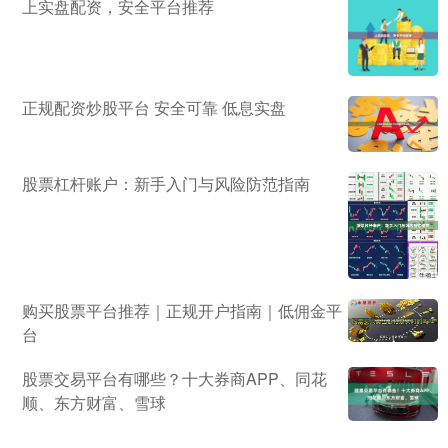
上实盘配资，安全平台推荐
正规配资炒股平台 安全可靠 低息实盘
股票杠杆账户：新手入门与风险防范指南
购买股票平台推荐｜正规开户指南｜低佣金平
台
股票交易平台有哪些？十大券商APP、同花
顺、东方财富、雪球