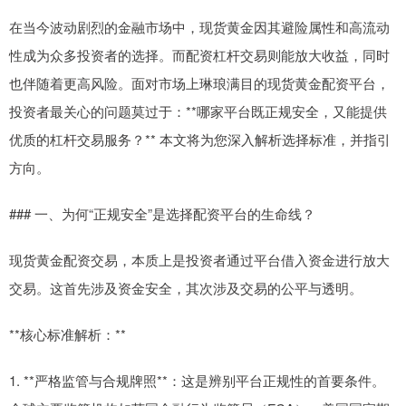
在当今波动剧烈的金融市场中，现货黄金因其避险属性和高流动
性成为众多投资者的选择。而配资杠杆交易则能放大收益，同时
也伴随着更高风险。面对市场上琳琅满目的现货黄金配资平台，
投资者最关心的问题莫过于：**哪家平台既正规安全，又能提供
优质的杠杆交易服务？** 本文将为您深入解析选择标准，并指引
方向。
### 一、为何“正规安全”是选择配资平台的生命线？
现货黄金配资交易，本质上是投资者通过平台借入资金进行放大
交易。这首先涉及资金安全，其次涉及交易的公平与透明。
**核心标准解析：**
1. **严格监管与合规牌照**：这是辨别平台正规性的首要条件。