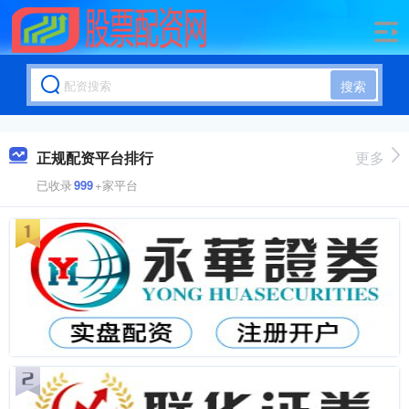
搜索
正规配资平台排行
更多
已收录
999
+家平台